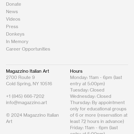
Donate
News
Videos
Press
Donkeys
In Memory
Career Opportunities
Magazzino Italian Art
Hours
2700 Route 9
Monday: 11am - 6pm (last
Cold Spring, NY 10516
entry at 5:00pm)
Tuesday: Closed
+1 (845) 666-7202
Wednesday: Closed
info@magazzino.art
Thursday: By appointment
only for educational groups
© 2024 Magazzino Italian
of 6 or more (reservation at
Art
least 72 hours in advance)
Friday: 11am - 6pm (last
entry at 5:00pm)