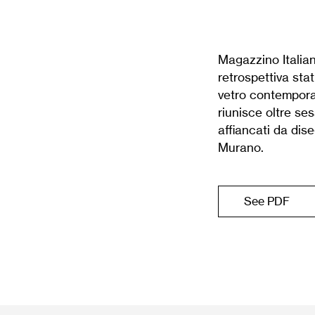
Magazzino Italian
retrospet­tiva st
vetro contempora
riunisce oltre ses
affiancati da dise
Murano.
See PDF