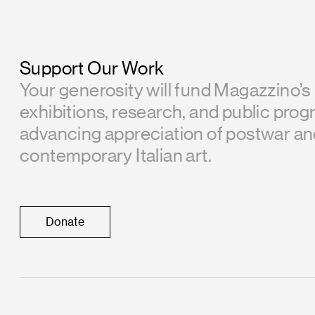
Support Our Work
Your generosity will fund Magazzino’s
exhibitions, research, and public prog
advancing appreciation of postwar a
contemporary Italian art.
Donate