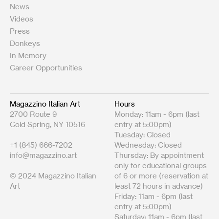
News
Videos
Press
Donkeys
In Memory
Career Opportunities
Magazzino Italian Art
Hours
2700 Route 9
Monday: 11am - 6pm (last
Cold Spring, NY 10516
entry at 5:00pm)
Tuesday: Closed
+1 (845) 666-7202
Wednesday: Closed
info@magazzino.art
Thursday: By appointment
only for educational groups
© 2024 Magazzino Italian
of 6 or more (reservation at
Art
least 72 hours in advance)
Friday: 11am - 6pm (last
entry at 5:00pm)
Saturday: 11am - 6pm (last