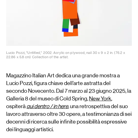
Lucio Pozzi, "Untitled," 2002. Acrylic on plywood, nail 30 x 9 x 2 in. (76.2 x
22.86 x 5.8 cm) Collection of the artist.
Magazzino Italian Art dedica una grande mostra a
Lucio Pozzi, figura chiave dell’arte astratta del
secondo Novecento. Dal 7 marzo al 23 giugno 2025, la
Galleria 8 del museo di Cold Spring,
New York
,
ospiterà
qui dentro / in here
, una retrospettiva del suo
lavoro attraverso oltre 30 opere, a testimonianza di sei
decenni di ricerca sulle infinite possibilità espressive
dei linguaggi artistici.