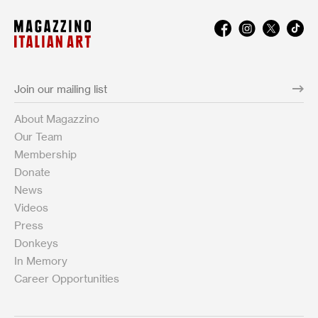
About Magazzino
Our Team
Membership
Donate
News
Videos
Press
Donkeys
In Memory
Career Opportunities