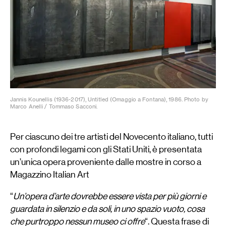
Jannis Kounellis (1936-2017), Untitled (Omaggio a Fontana), 1986. Photo by
Marco Anelli / Tommaso Sacconi.
Per ciascuno dei tre artisti del Novecento italiano, tutti
con profondi legami con gli Stati Uniti, è presentata
un’unica opera proveniente dalle mostre in corso a
Magazzino Italian Art
“
Un’opera d’arte dovrebbe essere vista per più giorni e
guardata in silenzio e da soli, in uno spazio vuoto, cosa
che purtroppo nessun museo ci offre
“. Questa frase di