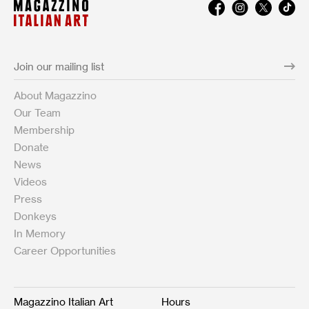
About Magazzino
Our Team
Membership
Donate
News
Videos
Press
Donkeys
In Memory
Career Opportunities
Magazzino Italian Art
Hours