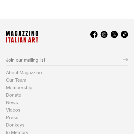
About Magazzino
Our Team
Membership
Donate
News
Videos
Press
Donkeys
In Memory