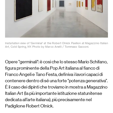
Installation view of 'Germinal' at the Robert Olnick Pavilion at Magazzino Italian
Art, Cold Spring, NY. Photo by Marco Anelli / Tommaso Sacconi.
Opere "germinali": è così che lo stesso Mario Schifano,
figura prominente della Pop Art italiana al fianco di
Franco Angeli e Tano Festa, definiva i lavori capaci di
contenere dentro di sé una forte "potenza generativa".
È il caso dei dipinti che troviamo in mostra a Magazzino
Italian Art (la più importante istituzione statunitense
dedicata all’arte italiana), più precisamente nel
Padiglione Robert Olnick.