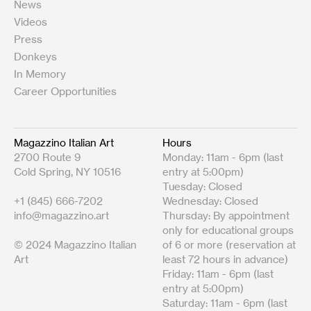
News
Videos
Press
Donkeys
In Memory
Career Opportunities
Magazzino Italian Art
Hours
2700 Route 9
Monday: 11am - 6pm (last
Cold Spring, NY 10516
entry at 5:00pm)
Tuesday: Closed
+1 (845) 666-7202
Wednesday: Closed
info@magazzino.art
Thursday: By appointment
only for educational groups
© 2024 Magazzino Italian
of 6 or more (reservation at
Art
least 72 hours in advance)
Friday: 11am - 6pm (last
entry at 5:00pm)
Saturday: 11am - 6pm (last