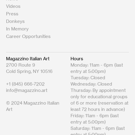
Videos
Press
Donkeys
In Memory
Career Opportunities
Magazzino Italian Art
Hours
2700 Route 9
Monday: 11am - 6pm (last
Cold Spring, NY 10516
entry at 5:00pm)
Tuesday: Closed
+1 (845) 666-7202
Wednesday: Closed
info@magazzino.art
Thursday: By appointment
only for educational groups
© 2024 Magazzino Italian
of 6 or more (reservation at
Art
least 72 hours in advance)
Friday: 11am - 6pm (last
entry at 5:00pm)
Saturday: 11am - 6pm (last
entry at 5:00pm)