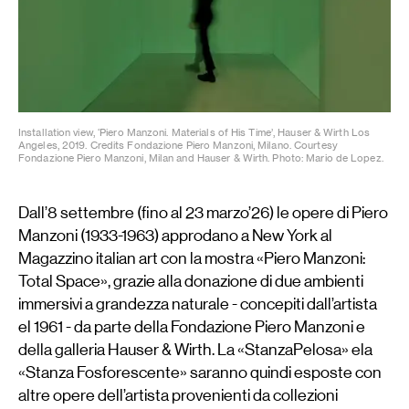
Installation view, ‘Piero Manzoni. Materials of His Time’, Hauser & Wirth Los
Angeles, 2019. Credits Fondazione Piero Manzoni, Milano. Courtesy
Fondazione Piero Manzoni, Milan and Hauser & Wirth. Photo: Mario de Lopez.
Dall’8 settembre (fino al 23 marzo’26) le opere di Piero
Manzoni (1933-1963) approdano a New York al
Magazzino italian art con la mostra «Piero Manzoni:
Total Space», grazie alla donazione di due ambienti
immersivi a grandezza naturale - concepiti dall’artista
el 1961 - da parte della Fondazione Piero Manzoni e
della galleria Hauser & Wirth. La «StanzaPelosa» ela
«Stanza Fosforescente» saranno quindi esposte con
altre opere dell’artista provenienti da collezioni