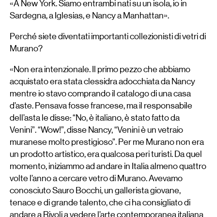
«A New York. Siamo entrambi nati su un isola, io in
Sardegna, a Iglesias, e Nancy a Manhattan».
Perché siete diventati importanti collezionisti di vetri di
Murano?
«Non era intenzionale. Il primo pezzo che abbiamo
acquistato era stata clessidra adocchiata da Nancy
mentre io stavo comprando il catalogo di una casa
d’aste. Pensava fosse francese, ma il responsabile
dell’asta le disse: “No, è italiano, è stato fatto da
Venini”. “Wow!”, disse Nancy, “Venini è un vetraio
muranese molto prestigioso”. Per me Murano non era
un prodotto artistico, era qualcosa peri turisti. Da quel
momento, iniziammo ad andare in Italia almeno quattro
volte l’anno a cercare vetro di Murano. Avevamo
conosciuto Sauro Bocchi, un gallerista giovane,
tenace e di grande talento, che ci ha consigliato di
andare a Rivoli a vedere l’arte contemporanea italiana