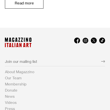
Read more
About Magazzino
Our Team
Membership
Donate
News
Videos
Press