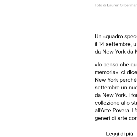
Foto di Lauren Silberman
Un «quadro specc
il 14 settembre, 
da New York da N
«Io penso che que
memoria», ci dice
New York perché 
settembre un nuov
da New York. I f
collezione allo st
all’Arte Povera. L’
generi di arte co
Leggi di più