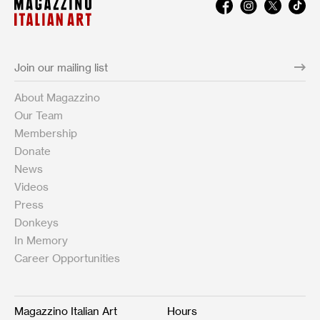
About Magazzino
Our Team
Membership
Donate
News
Videos
Press
Donkeys
In Memory
Career Opportunities
Magazzino Italian Art
Hours